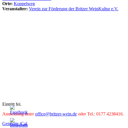
Orte:
Koppelweg
Veranstalter:
Verein zur Förderung der Britzer WeinKultur e.V.
Eintritt fei.
Anmeldung unter
office@britzer-wein.de
oder Tel.: 0177 4238416.
Generate iCal