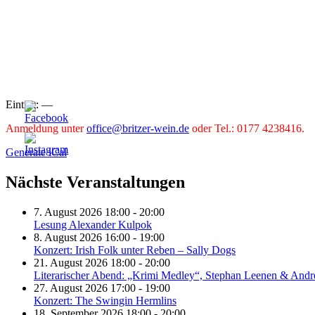
Eintritt: —
Anmeldung unter
office@britzer-wein.de
oder Tel.: 0177 4238416.
Generate iCal
Nächste Veranstaltungen
7. August 2026 18:00 - 20:00
Lesung Alexander Kulpok
8. August 2026 16:00 - 19:00
Konzert: Irish Folk unter Reben – Sally Dogs
21. August 2026 18:00 - 20:00
Literarischer Abend: „Krimi Medley“, Stephan Leenen & Andr
27. August 2026 17:00 - 19:00
Konzert: The Swingin Hermlins
18. September 2026 18:00 - 20:00